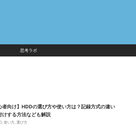
思考ラボ
心者向け】HDDの選び方や使い方は？記録方式の違い
付けする方法なども解説
D
,
使い方
,
選び方