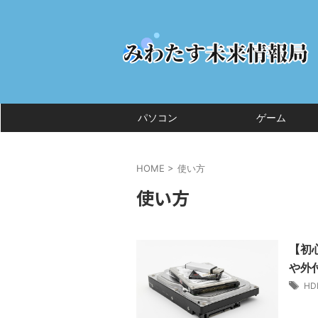
パソコン
ゲーム
HOME
>
使い方
使い方
【初
や外
HD