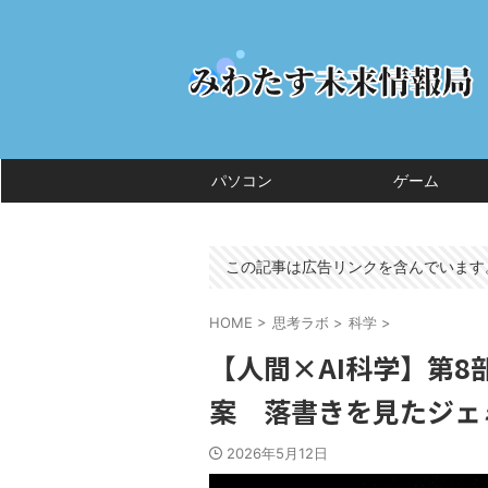
パソコン
ゲーム
この記事は広告リンクを含んでいます
HOME
>
思考ラボ
>
科学
>
【人間×AI科学】第
案 落書きを見たジ
2026年5月12日