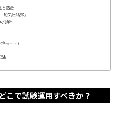
化と蒸散
ク「磁気圧結露」
の水抽出
冷地モード）
記述
どこで試験運用すべきか？