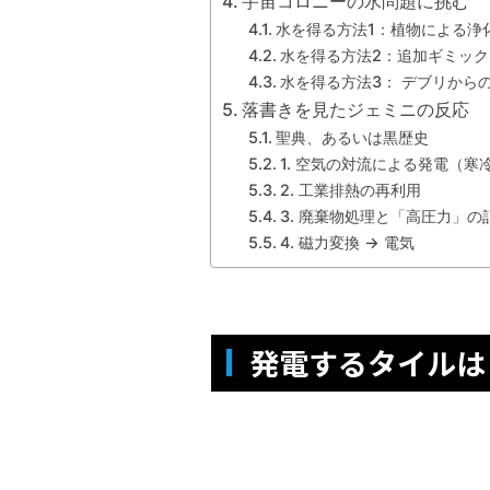
宇宙コロニーの水問題に挑む
水を得る方法1：植物による浄
水を得る方法2：追加ギミッ
水を得る方法3： デブリから
落書きを見たジェミニの反応
聖典、あるいは黒歴史
1. 空気の対流による発電（寒
2. 工業排熱の再利用
3. 廃棄物処理と「高圧力」の
4. 磁力変換 → 電気
発電するタイルは