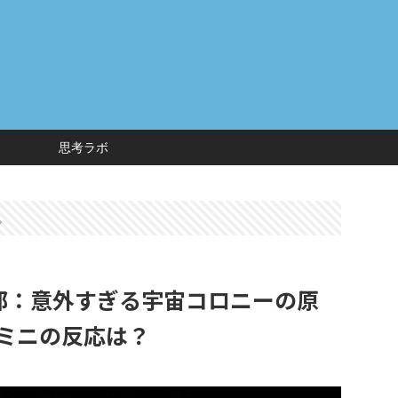
思考ラボ
。
8部：意外すぎる宇宙コロニーの原
ェミニの反応は？