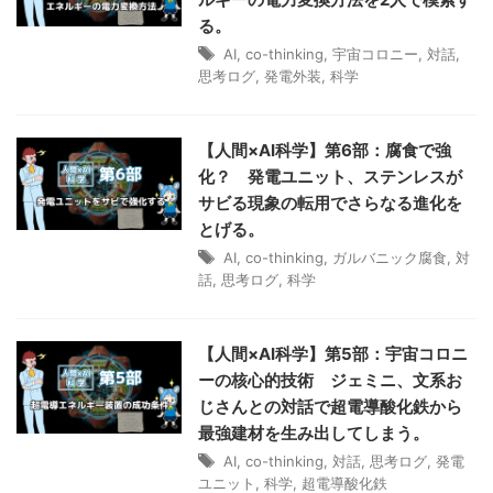
る。
AI
,
co-thinking
,
宇宙コロニー
,
対話
,
思考ログ
,
発電外装
,
科学
【人間×AI科学】第6部：腐食で強
化？ 発電ユニット、ステンレスが
サビる現象の転用でさらなる進化を
とげる。
AI
,
co-thinking
,
ガルバニック腐食
,
対
話
,
思考ログ
,
科学
【人間×AI科学】第5部：宇宙コロニ
ーの核心的技術 ジェミニ、文系お
じさんとの対話で超電導酸化鉄から
最強建材を生み出してしまう。
AI
,
co-thinking
,
対話
,
思考ログ
,
発電
ユニット
,
科学
,
超電導酸化鉄