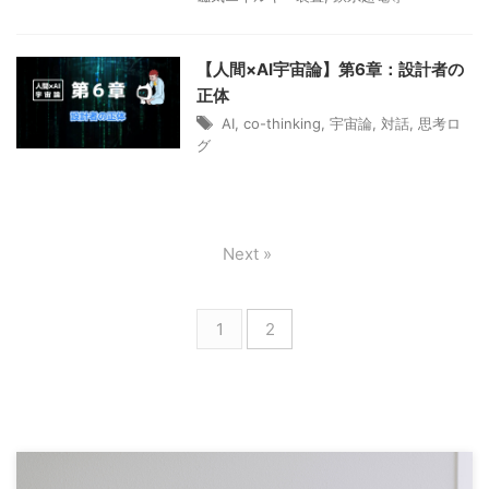
【人間×AI宇宙論】第6章：設計者の
正体
AI
,
co-thinking
,
宇宙論
,
対話
,
思考ロ
グ
Next »
1
2