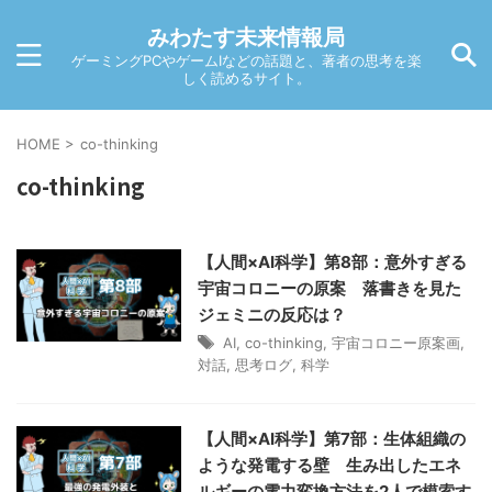
みわたす未来情報局
ゲーミングPCやゲームIなどの話題と、著者の思考を楽
しく読めるサイト。
HOME
>
co-thinking
co-thinking
【人間×AI科学】第8部：意外すぎる
宇宙コロニーの原案 落書きを見た
ジェミニの反応は？
AI
,
co-thinking
,
宇宙コロニー原案画
,
対話
,
思考ログ
,
科学
【人間×AI科学】第7部：生体組織の
ような発電する壁 生み出したエネ
ルギーの電力変換方法を2人で模索す