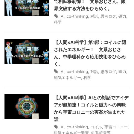
で相転移制御！ 文系おじさん、限
界突破する方法をひらめく。
AI
,
co-thinking
,
対話
,
思考ログ
,
磁力
,
科学
【人間×AI科学】第1部：コイルに隠
されたエネルギー！ 文系おじさ
ん、中学理科から応用技術をひらめ
く。
AI
,
co-thinking
,
対話
,
思考ログ
,
磁力
,
磁気エネルギー
,
科学
【人間×AI科学】AIとの対話でアイデ
アが超加速！コイルと磁力への興味
から宇宙コロニーの実案が生まれた
話
AI
,
co-thinking
,
コイル
,
宇宙コロニー
,
磁気エネルギー装置
,
鉄系超電導