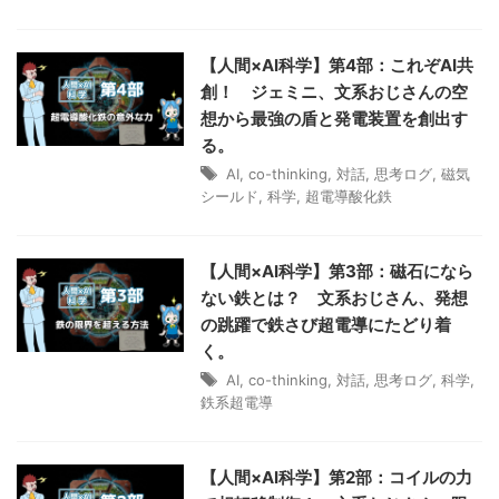
【人間×AI科学】第4部：これぞAI共
創！ ジェミニ、文系おじさんの空
想から最強の盾と発電装置を創出す
る。
AI
,
co-thinking
,
対話
,
思考ログ
,
磁気
シールド
,
科学
,
超電導酸化鉄
【人間×AI科学】第3部：磁石になら
ない鉄とは？ 文系おじさん、発想
の跳躍で鉄さび超電導にたどり着
く。
AI
,
co-thinking
,
対話
,
思考ログ
,
科学
,
鉄系超電導
【人間×AI科学】第2部：コイルの力