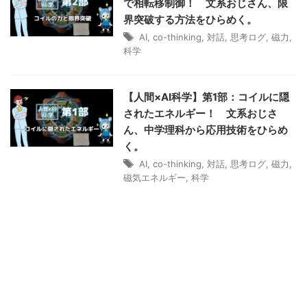
で相転移制御！ 文系おじさん、限
界突破する方法をひらめく。
AI
,
co-thinking
,
対話
,
思考ログ
,
磁力
,
科学
【人間×AI科学】第1部：コイルに隠
されたエネルギー！ 文系おじさ
ん、中学理科から応用技術をひらめ
く。
AI
,
co-thinking
,
対話
,
思考ログ
,
磁力
,
磁気エネルギー
,
科学