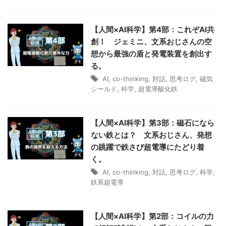
【人間×AI科学】第4部：これぞAI共
創！ ジェミニ、文系おじさんの空
想から最強の盾と発電装置を創出す
る。
AI
,
co-thinking
,
対話
,
思考ログ
,
磁気
シールド
,
科学
,
超電導酸化鉄
【人間×AI科学】第3部：磁石になら
ない鉄とは？ 文系おじさん、発想
の跳躍で鉄さび超電導にたどり着
く。
AI
,
co-thinking
,
対話
,
思考ログ
,
科学
,
鉄系超電導
【人間×AI科学】第2部：コイルの力