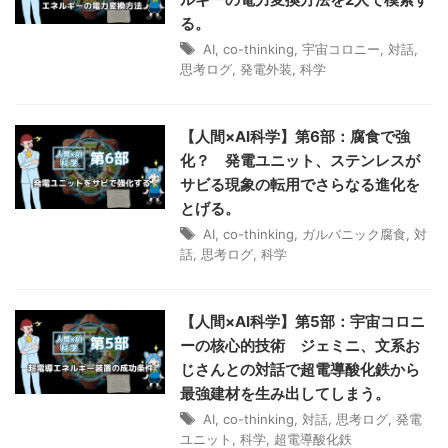
る。
AI
,
co-thinking
,
宇宙コロニー
,
対話
,
思考ログ
,
発電外装
,
科学
【人間×AI科学】第6部：腐食で強
化？ 発電ユニット、ステンレスが
サビる現象の転用でさらなる進化を
とげる。
AI
,
co-thinking
,
ガルバニック腐食
,
対
話
,
思考ログ
,
科学
【人間×AI科学】第5部：宇宙コロニ
ーの核心的技術 ジェミニ、文系お
じさんとの対話で超電導酸化鉄から
最強建材を生み出してしまう。
AI
,
co-thinking
,
対話
,
思考ログ
,
発電
ユニット
,
科学
,
超電導酸化鉄