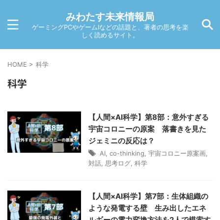
みわたす未来情報局
ゲーミングPCやゲームIなどの話題と、著者の思考を楽
しく読めるサイト。
HOME
>
科学
科学
【人間×AI科学】第8部：意外すぎる
宇宙コロニーの原案 落書きを見た
ジェミニの反応は？
AI
,
co-thinking
,
宇宙コロニー原案画
,
対話
,
思考ログ
,
科学
【人間×AI科学】第7部：生体組織の
ような発電する壁 生み出したエネ
ルギーの電力変換方法を2人で模索す